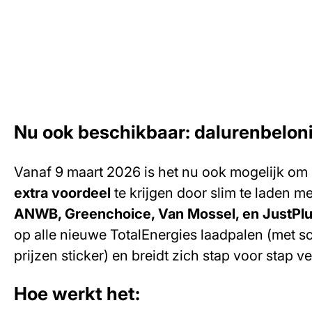
Video
waarin
TotalEnergies
uitlegt
wat
slim
Nu ook beschikbaar: dalurenbelo
laden
is
Vanaf 9 maart 2026 is het nu ook mogelijk om
en
extra voordeel
te krijgen door slim te laden m
hoe
ANWB, Greenchoice, Van Mossel, en JustPlu
het
op alle nieuwe TotalEnergies laadpalen (met 
bij
prijzen sticker) en breidt zich stap voor stap ve
hen
Hoe werkt het:
werkt.