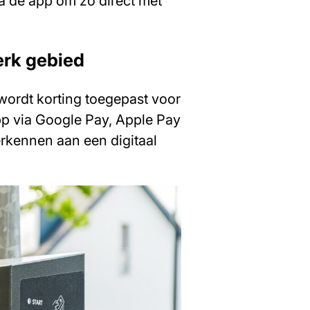
ia de app om zo direct met
erk gebied
wordt korting toegepast voor
pp via Google Pay, Apple Pay
erkennen aan een digitaal