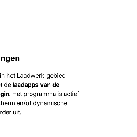
ningen
 in het Laadwerk‑gebied
et de
laadapps van de
gin
. Het programma is actief
scherm en/of dynamische
rder uit.