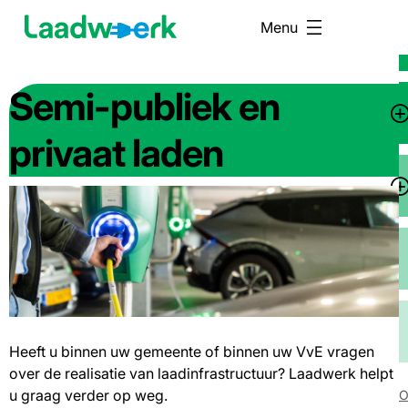
Overslaan
H
Menu
en
(
naar
de
Semi-publiek en
inhoud
T
gaan
s
privaat laden
vo
T
Di
Afbeelding
s
vo
La
Heeft u binnen uw gemeente of binnen uw VvE vragen
over de realisatie van laadinfrastructuur? Laadwerk helpt
S
u graag verder op weg.
O